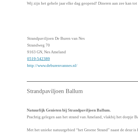
Wij zijn het gehele jaar elke dag geopend! Dineren aan zee kan tot
Strandpaviljoen De Buren van Nes
Strandweg 70
9163 GN, Nes Ameland
0519-542389
http://www.deburenvannes.nl/
Strandpaviljoen Ballum
Natuurlijk Genieten bij Strandpaviljoen Ballum.
Prachtig gelegen aan het strand van Ameland, vlakbij het dorpje B
Met het unieke natuurgebied “het Groene Strand” naast de deur is he