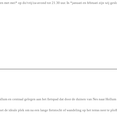
 en met mei* op do/vrij/za-avond tot 21.30 uur. In *januari en februari zijn wij ge
allum en centraal gelegen aan het fietspad dat door de duinen van Nes naar Hollum 
t de ideale plek om na een lange fietstocht of wandeling op het terras neer te plof