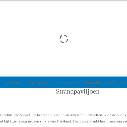
Fotoalbum
Impressies
Huurprijzen
Beschikbaarheid
Bu
Strandpaviljoen
chclub The Sunset. Op het mooie strand van Ameland. Echt letterlijk op de punt van
 goed kijkt zie je nog net een stukje van Friesland. The Sunset dankt haar naam a