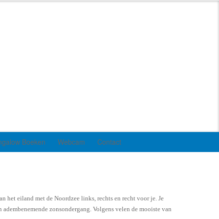
ngalow Boeken
Webcam
Contact
 het eiland met de Noordzee links, rechts en recht voor je. Je
an een adembenemende zonsondergang. Volgens velen de mooiste van