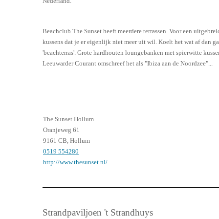
Nederland.
Beachclub The Sunset heeft meerdere terrassen. Voor een uitgebreid
kussens dat je er eigenlijk niet meer uit wil. Koelt het wat af dan 
'beachterras'. Grote hardhouten loungebanken met spierwitte kusse
Leeuwarder Courant omschreef het als "Ibiza aan de Noordzee"...
The Sunset Hollum
Oranjeweg
61
9161 CB, Hollum
0519 554280
http://www.thesunset.nl/
Strandpaviljoen 't Strandhuys