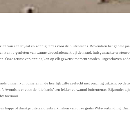
rzien van een royaal en zonnig terras voor de buitenmens. Bovendien het gehele jaa
 en kunt u genieten van warme chocolademelk bij de haard, huisgemaakte erwtensoep 
inden. Onze terrasoverkapping kan op elk gewenst moment worden uitgeschoven zoda
ds binnen kunt dineren in de heerlijk zilte zeelucht met prachtig uitzicht op de z
. 's Avonds is er voor de ‘die hards’ een lekker verwarmd buitenterras. Bijzonder zi
by toernooi.
een hapje of drankje uiteraard gebruikmaken van onze gratis WiFi-verbinding. Daar