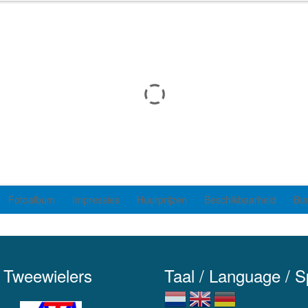
Fotoalbum
Impressies
Huurprijzen
Beschikbaarheid
Bu
 Tweewielers
Taal / Language / 