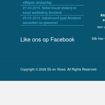
vijftigste verjaardag
27-03-2015. Nobel bouwt stokerij en
koopt wadleiding Ameland
Al
25-03-2015. Kabelnoord gaat Ameland
a
aansluiten op glasvezel
een 
Like ons op Facebook
Klik hier
Copyright © 2026 Eb en Vloed. All Rights Reserved.