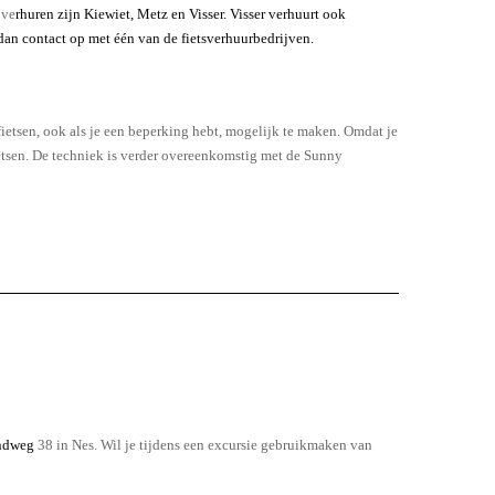
 ve
rhuren zijn
Kiewiet
,
Metz
en
Visser
. Visser verhuurt ook
dan contact op met één van de fietsverhuurbedrijven.
ietsen, ook als je een beperking hebt, mogelijk te maken. Omdat je
 fietsen. De techniek is verder overeenkomstig met de Sunny
andweg
38 in Nes. Wil je tijdens een excursie gebruikmaken van