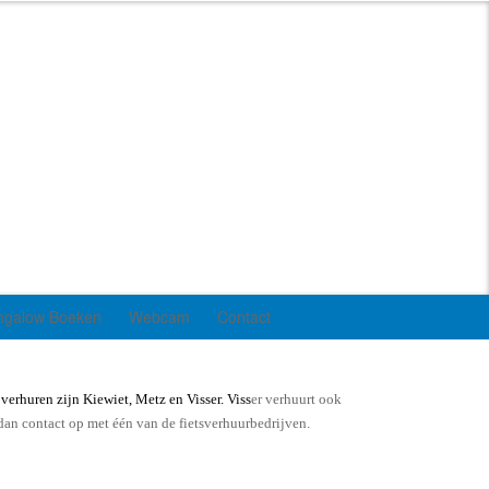
ngalow Boeken
Webcam
Contact
 verhuren zijn
Kiewiet
,
Metz
en
Visser
. Viss
er verhuurt ook
dan contact op met één van de fietsverhuurbedrijven.