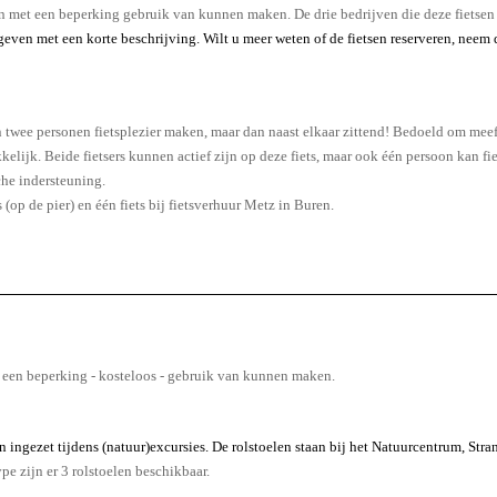
en met een beperking gebruik van kunnen maken. De drie bedrijven die deze fietsen
ven met een korte beschrijving. Wilt u meer weten of de fietsen reserveren, neem 
n twee personen fietsplezier maken, maar dan naast elkaar zittend! Bedoeld om meef
makkelijk. Beide fietsers kunnen actief zijn op deze fiets, maar ook één persoon kan
che indersteuning.
 (op de pier) en één fiets bij fietsverhuur Metz in Buren.
t een beperking - kosteloos - gebruik van kunnen maken.
 ingezet tijdens (natuur)excursies. De rolstoelen staan bij het
Natuurcentrum
, Str
pe zijn er 3 rolstoelen beschikbaar.