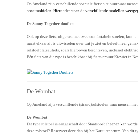
Op Ameland zijn verschillende speciale fietsen te huur waar mens
scootmobielen. Hieronder staan de verschillende modellen weergege
De Sunny Together duofiets
Ook op deze fiets; uitgerust met twee comfortabele stoelen, kunne
naast elkaar zit is uitwisselen over wat je ziet en beleeft heel ge
rolstoelplateaufiets, zoals hierboven beschreven, inclusief elektris
Eén fiets van dit type is beschikbaar bij fietsverhuur Kiewiet in Nes
De Wombat
Op Ameland zijn verschillende (strand)rolstoelen waar mensen me
De Wombat
Dit type rolstoel is aangeschaft door Staatsbosbe
heer en kan worden
deze rolstoel? Reserveer deze dan bij het Natuurcentrum. Van dit ty