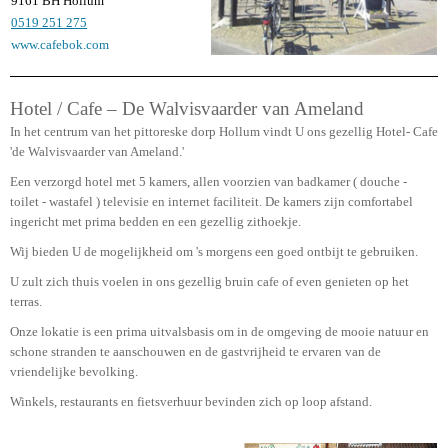
9161 BH Hollum
0519 251 275
www.cafebok.com
Hotel / Cafe – De Walvisvaarder van Ameland
In het centrum van het pittoreske dorp Hollum vindt U ons gezellig Hotel- Cafe
'de Walvisvaarder van Ameland.'
Een verzorgd hotel met 5 kamers, allen voorzien van badkamer ( douche -
toilet - wastafel ) televisie en internet faciliteit. De kamers zijn comfortabel
ingericht met prima bedden en een gezellig zithoekje.
Wij bieden U de mogelijkheid om 's morgens een goed ontbijt te gebruiken.
U zult zich thuis voelen in ons gezellig bruin cafe of even genieten op het
terras.
Onze lokatie is een prima uitvalsbasis om in de omgeving de mooie natuur en
schone stranden te aanschouwen en de gastvrijheid te ervaren van de
vriendelijke bevolking.
Winkels, restaurants en fietsverhuur bevinden zich op loop afstand.