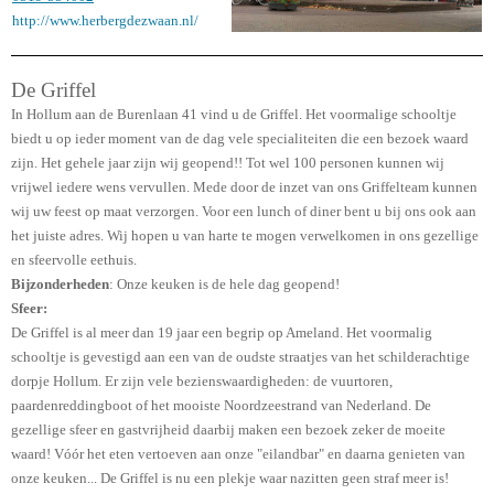
http://www.herbergdezwaan.nl/
De Griffel
In Hollum aan de Burenlaan 41 vind u de Griffel. Het voormalige schooltje
biedt u op ieder moment van de dag vele specialiteiten die een bezoek waard
zijn. Het gehele jaar zijn wij geopend!! Tot wel 100 personen kunnen wij
vrijwel iedere wens vervullen. Mede door de inzet van ons Griffelteam kunnen
wij uw feest op maat verzorgen. Voor een lunch of diner bent u bij ons ook aan
het juiste adres. Wij hopen u van harte te mogen verwelkomen in ons gezellige
en sfeervolle eethuis.
Bijzonderheden
: Onze keuken is de hele dag geopend!
Sfeer:
De Griffel is al meer dan 19 jaar een begrip op Ameland. Het voormalig
schooltje is gevestigd aan een van de oudste straatjes van het schilderachtige
dorpje Hollum. Er zijn vele bezienswaardigheden: de vuurtoren,
paardenreddingboot of het mooiste Noordzeestrand van Nederland. De
gezellige sfeer en gastvrijheid daarbij maken een bezoek zeker de moeite
waard! Vóór het eten vertoeven aan onze "eilandbar" en daarna genieten van
onze keuken... De Griffel is nu een plekje waar nazitten geen straf meer is!