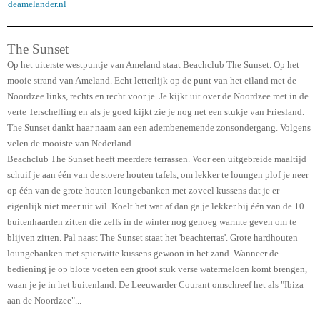
deamelander.nl
The Sunset
Op het uiterste westpuntje van Ameland staat Beachclub The Sunset. Op het
mooie strand van Ameland. Echt letterlijk op de punt van het eiland met de
Noordzee links, rechts en recht voor je. Je kijkt uit over de Noordzee met in de
verte Terschelling en als je goed kijkt zie je nog net een stukje van Friesland.
The Sunset dankt haar naam aan een adembenemende zonsondergang. Volgens
velen de mooiste van Nederland.
Beachclub The Sunset heeft meerdere terrassen. Voor een uitgebreide maaltijd
schuif je aan één van de stoere houten tafels, om lekker te loungen plof je neer
op één van de grote houten loungebanken met zoveel kussens dat je er
eigenlijk niet meer uit wil. Koelt het wat af dan ga je lekker bij één van de 10
buitenhaarden zitten die zelfs in de winter nog genoeg warmte geven om te
blijven zitten. Pal naast The Sunset staat het 'beachterras'. Grote hardhouten
loungebanken met spierwitte kussens gewoon in het zand. Wanneer de
bediening je op blote voeten een groot stuk verse watermeloen komt brengen,
waan je je in het buitenland. De Leeuwarder Courant omschreef het als "Ibiza
aan de Noordzee"...