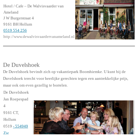
Hotel / Cafe – De Walvisvaarder van
Ameland
J W Burgerstraat 4
9161 BH Hollum
0519 554 256
http://www.dewalvisvaardervanameland.nl
De Duvelshoek
De Duvelshoek bevindt zich op vakantiepark Boomhiemke. U kunt bij de
Duvelshoek terecht voor heerlijke gerechten tegen een aantrekkelijke prijs,
maar ook om even gezellig te borrelen.
De Duvelshoek
Jan Roepespad
4
9161 CT,
Hollum
0519
- 554949
Zie