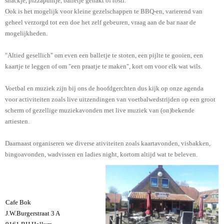
snackje, pizzapuntje, balletje gehakt of tosti.
Ook is het mogelijk voor kleine gezelschappen te BBQ-en, varierend van
geheel verzorgd tot een doe het zelf gebeuren, vraag aan de bar naar de
mogelijkheden.
"Altied gesellich" om even een balletje te stoten, een pijlte te gooien, een
kaartje te leggen of om "een praatje te maken", kort om voor elk wat wils.
Voetbal en muziek zijn bij ons de hoofdgerchten dus kijk op onze agenda
voor activiteiten zoals live uitzendingen van voetbalwedstrijden op een groot
scherm of gezellige muziekavonden met live muziek van (on)bekende
artiesten.
Daarnaast organiseren we diverse ativiteiten zoals kaartavonden, visbakken,
bingoavonden, wadvissen en ladies night, kortom altijd wat te beleven.
Cafe Bok
J.W.Burgerstraat 3 A