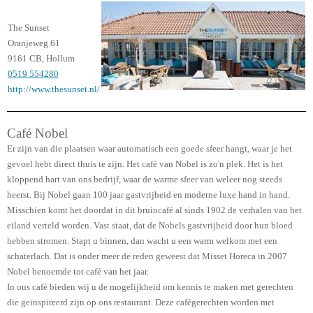
The Sunset
Oranjeweg 61
9161 CB, Hollum
0519 554280
http://www.thesunset.nl/
Café Nobel
Er zijn van die plaatsen waar automatisch een goede sfeer hangt, waar je het
gevoel hebt direct thuis te zijn. Het café van Nobel is zo'n plek. Het is het
kloppend hart van ons bedrijf, waar de warme sfeer van weleer nog steeds
heerst. Bij Nobel gaan 100 jaar gastvrijheid en moderne luxe hand in hand.
Misschien komt het doordat in dit bruincafé al sinds 1902 de verhalen van het
eiland verteld worden. Vast staat, dat de Nobels gastvrijheid door hun bloed
hebben stromen. Stapt u binnen, dan wacht u een warm welkom met een
schaterlach. Dat is onder meer de reden geweest dat Misset Horeca in 2007
Nobel benoemde tot café van het jaar.
In ons café bieden wij u de mogelijkheid om kennis te maken met gerechten
die geinspireerd zijn op ons restaurant. Deze cafégerechten worden met