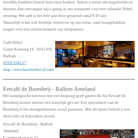
dezelfde kwaliteit bereid door onze keuken. Indien u wenst om uitgebreider te
dineren, dan ontvangen wij u graag in ons restaurant voor een culinaire Nobel
ervaring. Het café is het hele jaar door geopend vanaf 9.45 uur.
Natuurlijk is het ook heerlijk vertoeven op ons terras, waar loungebanken
zorgen voor een ultiem moment van ontspannen.
Café Nobel
Gerrit Kostereg 16 9162 EN,
Ballum
0519-554157
http://www.hotelnobel.nl/cafe/
Eetcafé de Boerderij - Ballum Ameland
Het nostalgische interieur met een knipoog geeft gasten die bij Eetcafé de
Boerderij komen meteen een huiselijk gevoel. Een specialiteit van de
Boerderij is het steengrillemenu voor2 personen. Met dit menu beleeft u een
sfeervolle en bijzondere avond.
Eetcafé de Boerderij - Ballum
Ameland
Camminghastraat
22