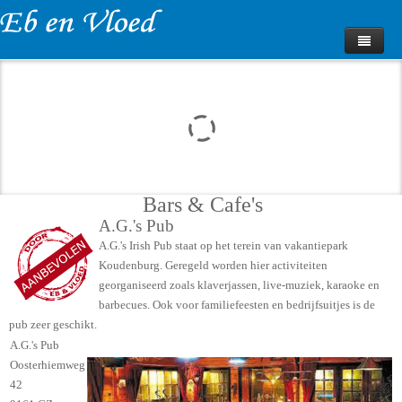
Home
Fotoalbum
Impressies
Huurprijzen
Bars & Cafe's
Beschikbaarheid
A.G.'s Pub
A.G.'s Irish Pub staat op het terein van vakantiepark
Bungalow Boeken
Koudenburg. Geregeld worden hier activiteiten
georganiseerd zoals klaverjassen, live-muziek, karaoke en
Webcam
barbecues. Ook voor familiefeesten en bedrijfsuitjes is de
pub zeer geschikt.
Contact
A.G.'s Pub
Oosterhiemweg
42