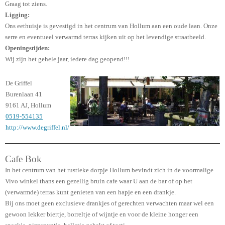
Graag tot ziens.
Ligging:
Ons eethuisje is gevestigd in het centrum van Hollum aan een oude laan. Onze
serre en eventueel verwarmd terras kijken uit op het levendige straatbeeld.
Openingstijden:
Wij zijn het gehele jaar, iedere dag geopend!!!
De Griffel
Burenlaan 41
9161 AJ, Hollum
0519-554135
http://www.degriffel.nl/
Cafe Bok
In het centrum van het rustieke dorpje Hollum bevindt zich in de voormalige
Vivo winkel thans een gezellig bruin cafe waar U aan de bar of op het
(verwarmde) terras kunt genieten van een hapje en een drankje.
Bij ons moet geen exclusieve drankjes of gerechten verwachten maar wel een
gewoon lekker biertje, borreltje of wijntje en voor de kleine honger een