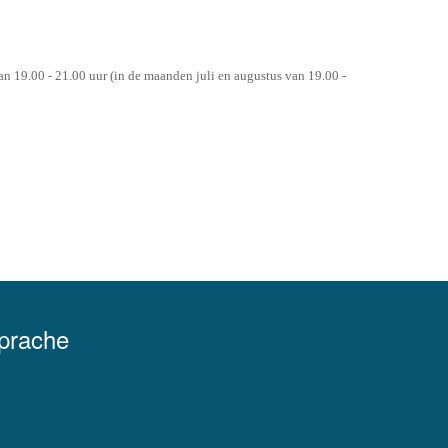
n 19.00 - 21.00 uur (in de maanden juli en augustus van 19.00 -
Sprache