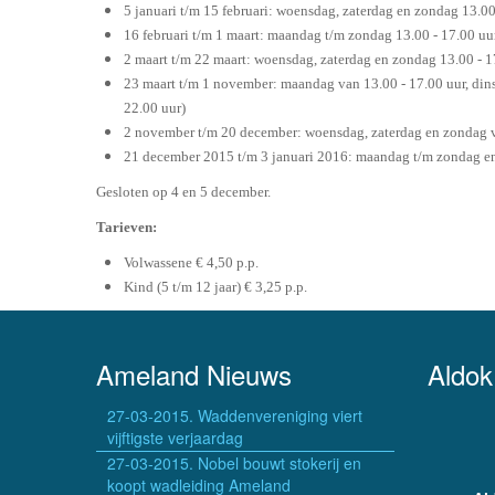
5 januari t/m 15 februari: woensdag, zaterdag en zondag 13.00
16 februari t/m 1 maart: maandag t/m zondag 13.00 - 17.00 uur
2 maart t/m 22 maart: woensdag, zaterdag en zondag 13.00 - 1
23 maart t/m 1 november: maandag van 13.00 - 17.00 uur, dins
22.00 uur)
2 november t/m 20 december: woensdag, zaterdag en zondag v
21 december 2015 t/m 3 januari 2016: maandag t/m zondag en f
Gesloten op 4 en 5 december.
Tarieven:
Volwassene € 4,50 p.p.
Kind (5 t/m 12 jaar) € 3,25 p.p.
Ameland Nieuws
Aldok
27-03-2015. Waddenvereniging viert
vijftigste verjaardag
27-03-2015. Nobel bouwt stokerij en
koopt wadleiding Ameland