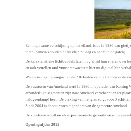
Een imposante verschijning op het eiland, is de in 1880 van gieti
toren (camera's houden de kustlijn nu dag en nacht in de gaten).
De karakteristieke lichtbundels laten nog altijd hun stralen over 
en ook vertellen oud vuurtorenwachters hier nu digitaal hun verha
Wie de uitdaging aangaat en de 236 treden van de trappen in de v
De vuurtoren van Ameland werd in 1880 in opdracht van Koning Wi
afzonderlijke segmenten zijn naar Ameland verscheept en ter plaats
halogeenlamp) heen. De breking van het glas zorgt voor 3 schitteri
Sinds 2004 is de vuurtoren eigendom van de gemeente Ameland.
De vuurtoren wordt nu als expositieruimte gebruikt en is toeganke
Openingstijden 2015