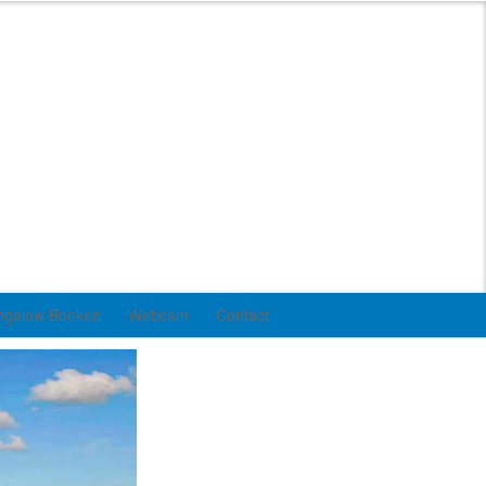
ngalow Boeken
Webcam
Contact