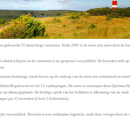
jzer gebouwde 55 meter hoge vuurtoren. Sinds 2005 is de toren niet meer door de ku
het eiland schijnen en de vuurtoren is nu geopend voor publiek. De bezoeker treft o
len.
uurtoren bedwingt, wacht boven op de omloop van de toren een schitterend en uni
llem III gebouwd en telt 15 verdiepingen. De toren is ontworpen door Quirinus Ha
e op elkaar geplaatst. De huidige optek van het lichthuis is afkomstig van de oude
ngen per 15 seconden (2 keer 3 lichtstralen).
lijk voor publiek. Bovenin is een werkkamer ingericht, zoals deze vroeger door de 